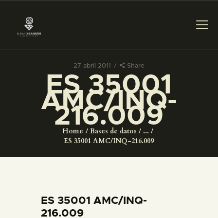
27 abril 2011
Share
ES 35001
PREPARAR LA VISITA
AMC/INQ-
216.009
ACTIVIDADES
Home
Bases de datos
...
█
ES 35001 AMC/INQ-216.009
EL MUSEO
COLECCIONES
ES 35001 AMC/INQ-
216.009