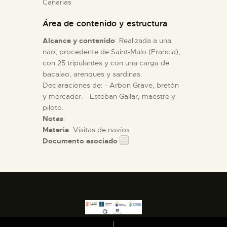
Canarias
Área de contenido y estructura
ESPAÑOL
Alcance y contenido
: Realizada a una
nao, procedente de Saint-Malo (Francia),
con 25 tripulantes y con una carga de
bacalao, arenques y sardinas.
Declaraciones de: - Arbon Grave, bretón
y mercader. - Esteban Gallar, maestre y
piloto.
Notas
:
Materia
: Visitas de navíos
Documento asociado