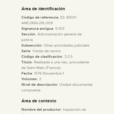
DIDÁCTICA
Área de identificación
Código de referencia
: ES 35001
ESPAÑOL
AMC/INQ-216.009
Signatura antigua
: 5-103
Sección
: Administración general de
PREPARAR LA VISITA
justicia
Subsección
: Otras actividades judiciales
ACTIVIDADES
Serie
: Visitas de navíos
Código de clasificación
: 3.2.5
Título
: Realizada a una nao, procedente
█
de Saint-Malo (Francia).
Fecha
: 1576.Noviembre.1
Volumen
: 2
EL MUSEO
Nivel de descripción
: Unidad documental
compuesta
COLECCIONES
Área de contexto
Nombre del productor
: Inquisición de
DIDÁCTICA