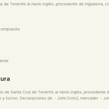
z de Tenerife al navío inglés, procedente de Inglaterra, co
 compuesta
arias
tura
to de Santa Cruz de Tenerife al navío inglés, procedente de
o y tocino. Declaraciones de. - John [roto], mercader. - Jo