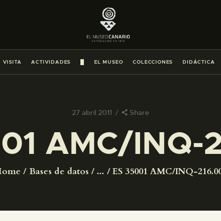
PREPARAR LA VISITA
ACTIVIDADES
 VISITA
ACTIVIDADES
█
EL MUSEO
COLECCIONES
DIDÁCTICA
█
EL MUSEO
27 abril 2011
Share
001 AMC/INQ-2
COLECCIONES
DIDÁCTICA
Home
Bases de datos
...
ES 35001 AMC/INQ-216.0
ESPAÑOL