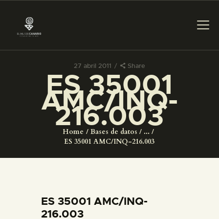
27 abril 2011
Share
ES 35001
PREPARAR LA VISITA
AMC/INQ-
216.003
ACTIVIDADES
Home
Bases de datos
...
█
ES 35001 AMC/INQ-216.003
EL MUSEO
COLECCIONES
ES 35001 AMC/INQ-
216.003