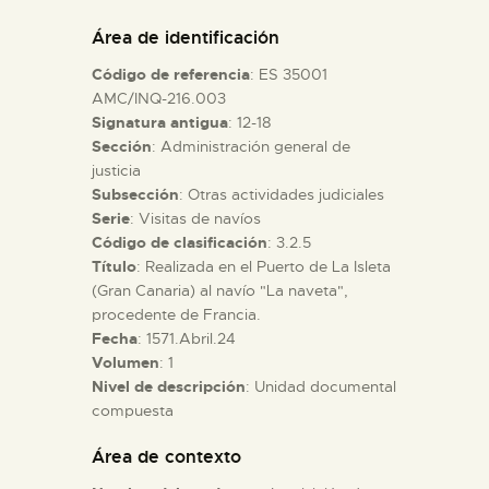
DIDÁCTICA
Área de identificación
Código de referencia
: ES 35001
ESPAÑOL
AMC/INQ-216.003
Signatura antigua
: 12-18
Sección
: Administración general de
PREPARAR LA VISITA
justicia
Subsección
: Otras actividades judiciales
ACTIVIDADES
Serie
: Visitas de navíos
Código de clasificación
: 3.2.5
Título
: Realizada en el Puerto de La Isleta
█
(Gran Canaria) al navío "La naveta",
procedente de Francia.
Fecha
: 1571.Abril.24
EL MUSEO
Volumen
: 1
Nivel de descripción
: Unidad documental
compuesta
COLECCIONES
Área de contexto
DIDÁCTICA