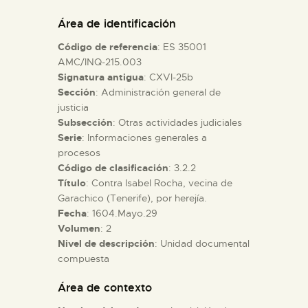
DIDÁCTICA
Área de identificación
Código de referencia
: ES 35001
ESPAÑOL
AMC/INQ-215.003
Signatura antigua
: CXVI-25b
Sección
: Administración general de
PREPARAR LA VISITA
justicia
Subsección
: Otras actividades judiciales
ACTIVIDADES
Serie
: Informaciones generales a
procesos
Código de clasificación
: 3.2.2
█
Título
: Contra Isabel Rocha, vecina de
Garachico (Tenerife), por herejía.
Fecha
: 1604.Mayo.29
EL MUSEO
Volumen
: 2
Nivel de descripción
: Unidad documental
compuesta
COLECCIONES
Área de contexto
DIDÁCTICA