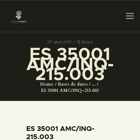
27 abril 2011
Share
ES 35001
PREPARAR LA VISITA
AMC/INQ-
215.003
ACTIVIDADES
Home
Bases de datos
...
█
ES 35001 AMC/INQ-215.003
EL MUSEO
COLECCIONES
ES 35001 AMC/INQ-
215.003