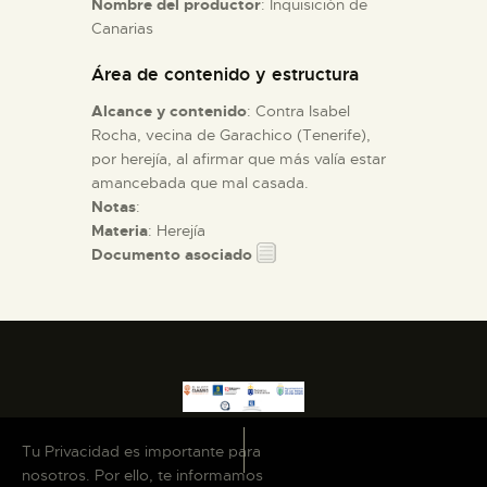
Nombre del productor
: Inquisición de
Canarias
ESPAÑOL
Área de contenido y estructura
Alcance y contenido
: Contra Isabel
Rocha, vecina de Garachico (Tenerife),
por herejía, al afirmar que más valía estar
amancebada que mal casada.
Notas
:
Materia
: Herejía
Documento asociado
Tu Privacidad es importante para
nosotros. Por ello, te informamos