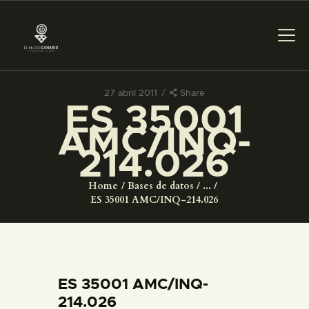
27 abril 2011
Share
ES 35001
PREPARAR LA VISITA
AMC/INQ-
214.026
ACTIVIDADES
Home
Bases de datos
...
█
ES 35001 AMC/INQ-214.026
EL MUSEO
COLECCIONES
ES 35001 AMC/INQ-
214.026