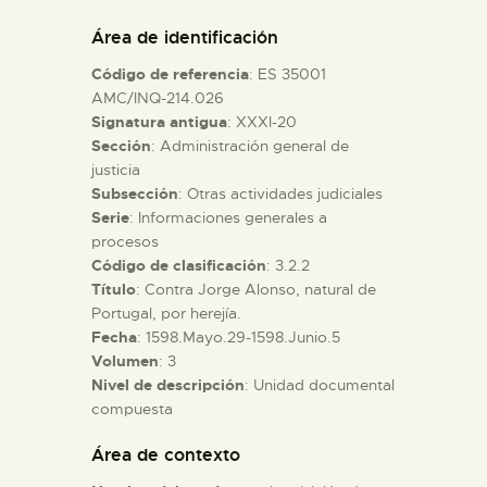
DIDÁCTICA
Área de identificación
Código de referencia
: ES 35001
ESPAÑOL
AMC/INQ-214.026
Signatura antigua
: XXXI-20
Sección
: Administración general de
PREPARAR LA VISITA
justicia
Subsección
: Otras actividades judiciales
ACTIVIDADES
Serie
: Informaciones generales a
procesos
Código de clasificación
: 3.2.2
█
Título
: Contra Jorge Alonso, natural de
Portugal, por herejía.
Fecha
: 1598.Mayo.29-1598.Junio.5
EL MUSEO
Volumen
: 3
Nivel de descripción
: Unidad documental
compuesta
COLECCIONES
Área de contexto
DIDÁCTICA