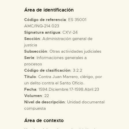
DIDÁCTICA
Área de identificación
Código de referencia
: ES 35001
ESPAÑOL
AMC/INQ-214.023
Signatura antigua
: CXV-24
Sección
: Administración general de
PREPARAR LA VISITA
justicia
Subsección
: Otras actividades judiciales
ACTIVIDADES
Serie
: Informaciones generales a
procesos
Código de clasificación
: 3.2.2
█
Título
: Contra Juan Marrero, clérigo, por
un delito contra el Santo Oficio.
Fecha
: 1594.Diciembre.17-1598.Abril.23
EL MUSEO
Volumen
: 22
Nivel de descripción
: Unidad documental
compuesta
COLECCIONES
Área de contexto
DIDÁCTICA