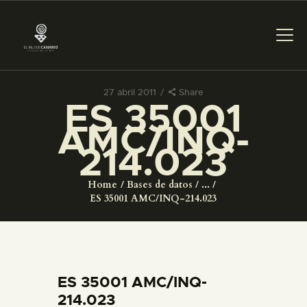
27 abril 2011
Share
ES 35001
PREPARAR LA VISITA
AMC/INQ-
214.023
ACTIVIDADES
Home
Bases de datos
...
█
ES 35001 AMC/INQ-214.023
EL MUSEO
COLECCIONES
ES 35001 AMC/INQ-
214.023