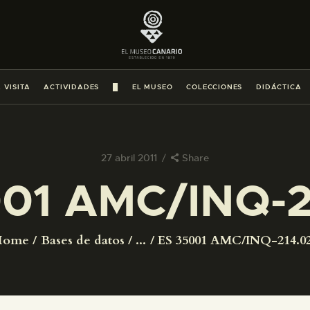
PREPARAR LA VISITA
ACTIVIDADES
 VISITA
ACTIVIDADES
█
EL MUSEO
COLECCIONES
DIDÁCTICA
█
EL MUSEO
27 abril 2011
Share
001 AMC/INQ-2
COLECCIONES
DIDÁCTICA
Home
Bases de datos
...
ES 35001 AMC/INQ-214.0
ESPAÑOL