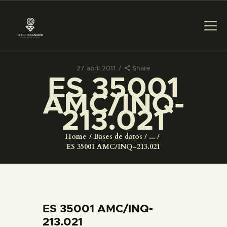
27 abril 2011
Share
ES 35001
PREPARAR LA VISITA
AMC/INQ-
213.021
ACTIVIDADES
Home
Bases de datos
...
█
ES 35001 AMC/INQ-213.021
EL MUSEO
COLECCIONES
ES 35001 AMC/INQ-
213.021