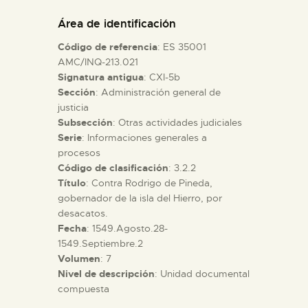
DIDÁCTICA
Área de identificación
Código de referencia
: ES 35001
ESPAÑOL
AMC/INQ-213.021
Signatura antigua
: CXI-5b
Sección
: Administración general de
PREPARAR LA VISITA
justicia
Subsección
: Otras actividades judiciales
ACTIVIDADES
Serie
: Informaciones generales a
procesos
Código de clasificación
: 3.2.2
█
Título
: Contra Rodrigo de Pineda,
gobernador de la isla del Hierro, por
desacatos.
EL MUSEO
Fecha
: 1549.Agosto.28-
1549.Septiembre.2
Volumen
: 7
COLECCIONES
Nivel de descripción
: Unidad documental
compuesta
DIDÁCTICA