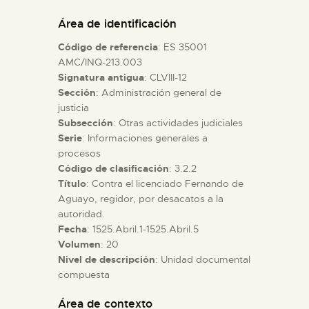
DIDÁCTICA
Área de identificación
Código de referencia
: ES 35001
ESPAÑOL
AMC/INQ-213.003
Signatura antigua
: CLVIII-12
Sección
: Administración general de
PREPARAR LA VISITA
justicia
Subsección
: Otras actividades judiciales
ACTIVIDADES
Serie
: Informaciones generales a
procesos
Código de clasificación
: 3.2.2
█
Título
: Contra el licenciado Fernando de
Aguayo, regidor, por desacatos a la
autoridad.
EL MUSEO
Fecha
: 1525.Abril.1-1525.Abril.5
Volumen
: 20
Nivel de descripción
: Unidad documental
COLECCIONES
compuesta
DIDÁCTICA
Área de contexto