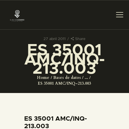
27 abril 2011
Share
ES 35001
PREPARAR LA VISITA
AMC/INQ-
213.003
ACTIVIDADES
Home
Bases de datos
...
█
ES 35001 AMC/INQ-213.003
EL MUSEO
COLECCIONES
ES 35001 AMC/INQ-
213.003