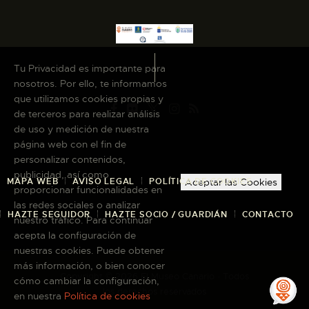
Tu Privacidad es importante para
nosotros. Por ello, te informamos
que utilizamos cookies propias y
de terceros para realizar análisis
de uso y medición de nuestra
página web con el fin de
personalizar contenidos,
publicidad, así como
MAPA WEB
AVISO LEGAL
POLÍTICA DE COOKIES
Aceptar las Cookies
proporcionar funcionalidades en
las redes sociales o analizar
HAZTE SEGUIDOR
HAZTE SOCIO / GUARDIÁN
CONTACTO
nuestro tráfico. Para continuar
acepta la configuración de
nuestras cookies. Puede obtener
más información, o bien conocer
Copyright © 2026 El Museo Canario · Todos
cómo cambiar la configuración,
los derechos reservados
en nuestra
Política de cookies