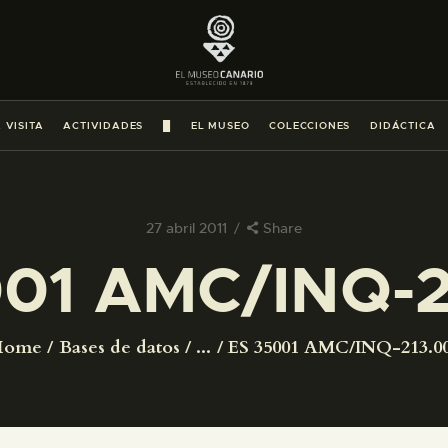
PREPARAR LA VISITA
ACTIVIDADES
 VISITA
ACTIVIDADES
█
EL MUSEO
COLECCIONES
DIDÁCTICA
█
EL MUSEO
27 abril 2011
Share
001 AMC/INQ-2
COLECCIONES
DIDÁCTICA
Home
Bases de datos
...
ES 35001 AMC/INQ-213.0
ESPAÑOL