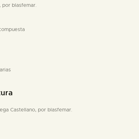
, por blasfemar.
 compuesta
arias
tura
ega Castellano, por blasfemar.