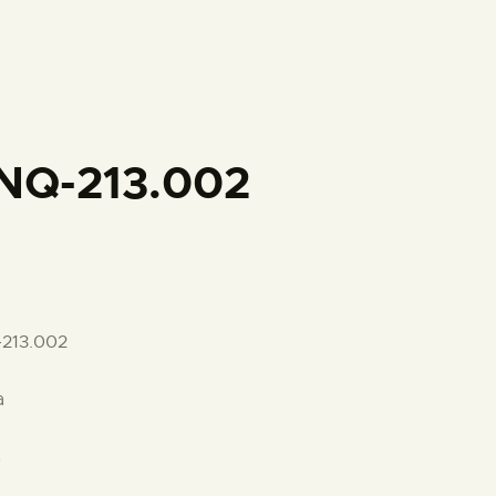
PREPARAR LA VISITA
ACTIVIDADES
█
NQ-213.002
EL MUSEO
COLECCIONES
-213.002
DIDÁCTICA
a
ESPAÑOL
s