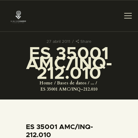
27 abril 2011
Share
ES 35001
PREPARAR LA VISITA
AMC/INQ-
212.010
ACTIVIDADES
Home
Bases de datos
...
█
ES 35001 AMC/INQ-212.010
EL MUSEO
COLECCIONES
ES 35001 AMC/INQ-
212.010