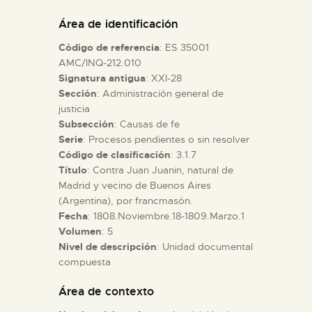
DIDÁCTICA
Área de identificación
Código de referencia
: ES 35001
ESPAÑOL
AMC/INQ-212.010
Signatura antigua
: XXI-28
Sección
: Administración general de
PREPARAR LA VISITA
justicia
Subsección
: Causas de fe
ACTIVIDADES
Serie
: Procesos pendientes o sin resolver
Código de clasificación
: 3.1.7
Título
: Contra Juan Juanin, natural de
█
Madrid y vecino de Buenos Aires
(Argentina), por francmasón.
Fecha
: 1808.Noviembre.18-1809.Marzo.1
EL MUSEO
Volumen
: 5
Nivel de descripción
: Unidad documental
compuesta
COLECCIONES
Área de contexto
DIDÁCTICA