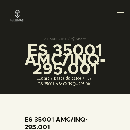
27 abril 2011
Share
ES 35001
PREPARAR LA VISITA
AMC/INQ-
295.001
ACTIVIDADES
Home
Bases de datos
...
█
ES 35001 AMC/INQ-295.001
EL MUSEO
COLECCIONES
ES 35001 AMC/INQ-
295.001