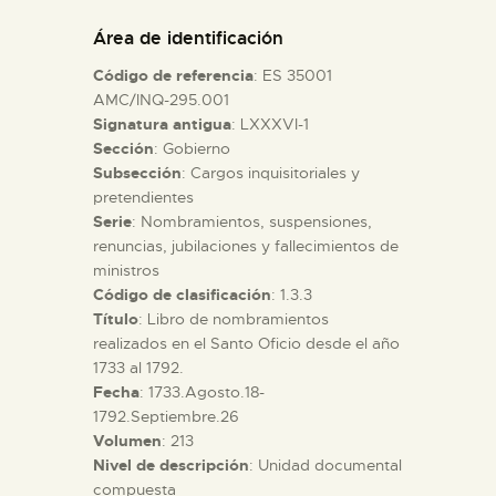
DIDÁCTICA
Área de identificación
Código de referencia
: ES 35001
ESPAÑOL
AMC/INQ-295.001
Signatura antigua
: LXXXVI-1
Sección
: Gobierno
PREPARAR LA VISITA
Subsección
: Cargos inquisitoriales y
pretendientes
ACTIVIDADES
Serie
: Nombramientos, suspensiones,
renuncias, jubilaciones y fallecimientos de
ministros
█
Código de clasificación
: 1.3.3
Título
: Libro de nombramientos
realizados en el Santo Oficio desde el año
EL MUSEO
1733 al 1792.
Fecha
: 1733.Agosto.18-
1792.Septiembre.26
COLECCIONES
Volumen
: 213
Nivel de descripción
: Unidad documental
DIDÁCTICA
compuesta