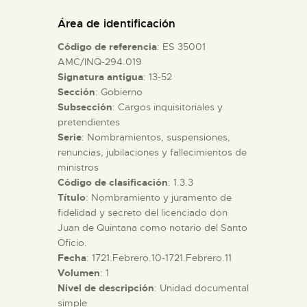
DIDÁCTICA
Área de identificación
Código de referencia
: ES 35001
ESPAÑOL
AMC/INQ-294.019
Signatura antigua
: 13-52
Sección
: Gobierno
PREPARAR LA VISITA
Subsección
: Cargos inquisitoriales y
pretendientes
ACTIVIDADES
Serie
: Nombramientos, suspensiones,
renuncias, jubilaciones y fallecimientos de
ministros
█
Código de clasificación
: 1.3.3
Título
: Nombramiento y juramento de
fidelidad y secreto del licenciado don
EL MUSEO
Juan de Quintana como notario del Santo
Oficio.
Fecha
: 1721.Febrero.10-1721.Febrero.11
COLECCIONES
Volumen
: 1
Nivel de descripción
: Unidad documental
DIDÁCTICA
simple