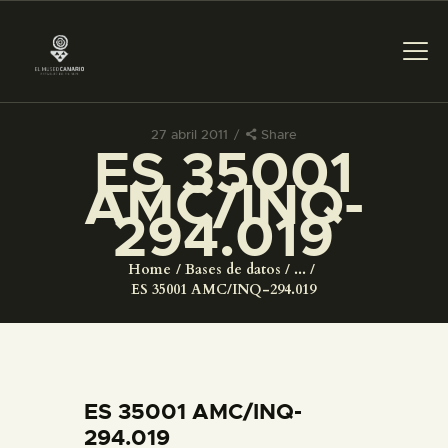
27 abril 2011
Share
ES 35001
PREPARAR LA VISITA
AMC/INQ-
294.019
ACTIVIDADES
Home
Bases de datos
...
█
ES 35001 AMC/INQ-294.019
EL MUSEO
COLECCIONES
ES 35001 AMC/INQ-
294.019