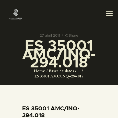
27 abril 2011
Share
ES 35001
PREPARAR LA VISITA
AMC/INQ-
294.018
ACTIVIDADES
Home
Bases de datos
...
█
ES 35001 AMC/INQ-294.018
EL MUSEO
COLECCIONES
ES 35001 AMC/INQ-
294.018