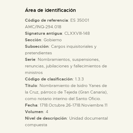
DIDÁCTICA
Área de identificación
Código de referencia
: ES 35001
ESPAÑOL
AMC/INQ-294.018
Signatura antigua
: CLXXVIII-148
Sección
: Gobierno
PREPARAR LA VISITA
Subsección
: Cargos inquisitoriales y
pretendientes
ACTIVIDADES
Serie
: Nombramientos, suspensiones,
renuncias, jubilaciones y fallecimientos de
ministros
█
Código de clasificación
: 1.3.3
Título
: Nombramiento de Isidro Yanes de
la Cruz, párroco de Tejeda (Gran Canaria),
EL MUSEO
como notario interino del Santo Oficio.
Fecha
: 1718.Octubre.26-1718.Noviembre.11
Volumen
: 4
COLECCIONES
Nivel de descripción
: Unidad documental
compuesta
DIDÁCTICA