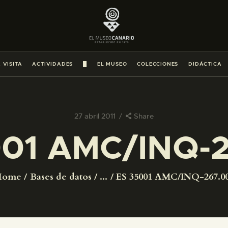
PREPARAR LA VISITA
ACTIVIDADES
 VISITA
ACTIVIDADES
█
EL MUSEO
COLECCIONES
DIDÁCTICA
█
EL MUSEO
27 abril 2011
Share
001 AMC/INQ-2
COLECCIONES
DIDÁCTICA
Home
Bases de datos
...
ES 35001 AMC/INQ-267.0
ESPAÑOL