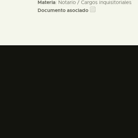
Materia
: Notario / Cargos inquisitoriales
Documento asociado