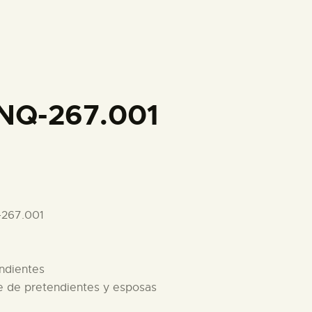
PREPARAR LA VISITA
ACTIVIDADES
█
NQ-267.001
EL MUSEO
COLECCIONES
-267.001
DIDÁCTICA
endientes
ESPAÑOL
re de pretendientes y esposas