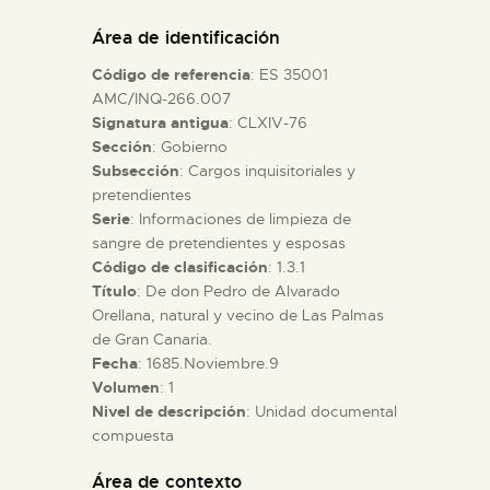
DIDÁCTICA
Área de identificación
Código de referencia
: ES 35001
ESPAÑOL
AMC/INQ-266.007
Signatura antigua
: CLXIV-76
Sección
: Gobierno
PREPARAR LA VISITA
Subsección
: Cargos inquisitoriales y
pretendientes
ACTIVIDADES
Serie
: Informaciones de limpieza de
sangre de pretendientes y esposas
Código de clasificación
: 1.3.1
█
Título
: De don Pedro de Alvarado
Orellana, natural y vecino de Las Palmas
de Gran Canaria.
EL MUSEO
Fecha
: 1685.Noviembre.9
Volumen
: 1
Nivel de descripción
: Unidad documental
COLECCIONES
compuesta
DIDÁCTICA
Área de contexto