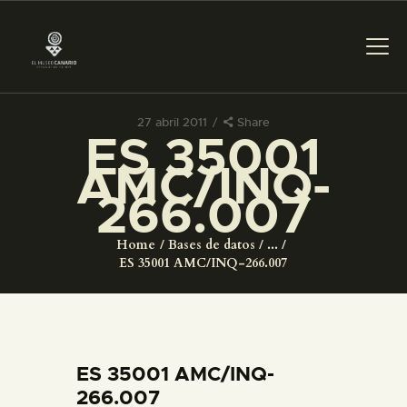
27 abril 2011
Share
ES 35001
PREPARAR LA VISITA
AMC/INQ-
266.007
ACTIVIDADES
Home
Bases de datos
...
█
ES 35001 AMC/INQ-266.007
EL MUSEO
COLECCIONES
ES 35001 AMC/INQ-
266.007