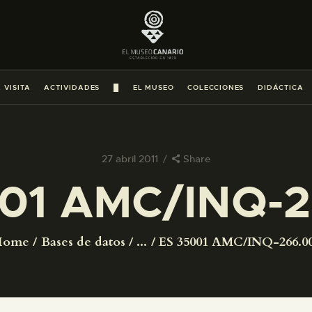
PREPARAR LA VISITA
ACTIVIDADES
 VISITA
ACTIVIDADES
█
EL MUSEO
COLECCIONES
DIDÁCTICA
█
EL MUSEO
27 abril 2011
Share
01 AMC/INQ-
COLECCIONES
DIDÁCTICA
Home
Bases de datos
...
ES 35001 AMC/INQ-266.0
ESPAÑOL