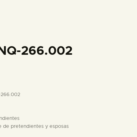
PREPARAR LA VISITA
ACTIVIDADES
█
INQ-266.002
EL MUSEO
COLECCIONES
-266.002
DIDÁCTICA
endientes
ESPAÑOL
re de pretendientes y esposas