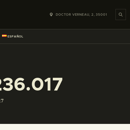
DOCTOR VERNEAU, 2, 35001
ESPAÑOL
36.017
17