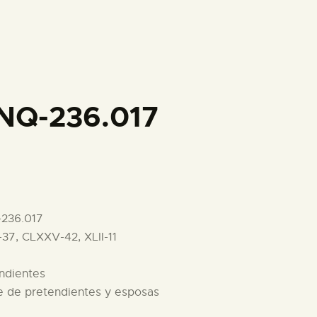
PREPARAR LA VISITA
ACTIVIDADES
█
NQ-236.017
EL MUSEO
COLECCIONES
-236.017
37, CLXXV-42, XLII-11
DIDÁCTICA
endientes
ESPAÑOL
re de pretendientes y esposas