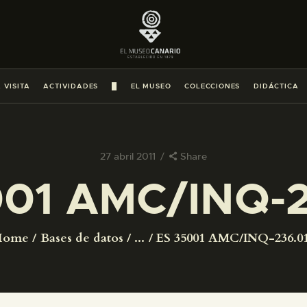
PREPARAR LA VISITA
ACTIVIDADES
 VISITA
ACTIVIDADES
█
EL MUSEO
COLECCIONES
DIDÁCTICA
█
EL MUSEO
27 abril 2011
Share
001 AMC/INQ-2
COLECCIONES
DIDÁCTICA
Home
Bases de datos
...
ES 35001 AMC/INQ-236.0
ESPAÑOL