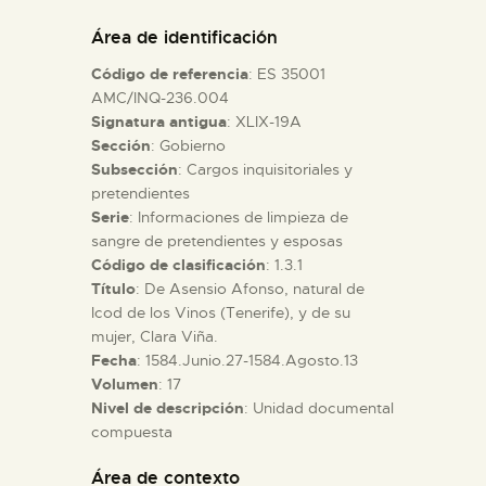
DIDÁCTICA
Área de identificación
Código de referencia
: ES 35001
ESPAÑOL
AMC/INQ-236.004
Signatura antigua
: XLIX-19A
Sección
: Gobierno
PREPARAR LA VISITA
Subsección
: Cargos inquisitoriales y
pretendientes
ACTIVIDADES
Serie
: Informaciones de limpieza de
sangre de pretendientes y esposas
Código de clasificación
: 1.3.1
█
Título
: De Asensio Afonso, natural de
Icod de los Vinos (Tenerife), y de su
mujer, Clara Viña.
EL MUSEO
Fecha
: 1584.Junio.27-1584.Agosto.13
Volumen
: 17
Nivel de descripción
: Unidad documental
COLECCIONES
compuesta
DIDÁCTICA
Área de contexto