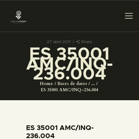
27 abril 2011
Share
ES 35001
PREPARAR LA VISITA
AMC/INQ-
236.004
ACTIVIDADES
Home
Bases de datos
...
█
ES 35001 AMC/INQ-236.004
EL MUSEO
COLECCIONES
ES 35001 AMC/INQ-
236.004