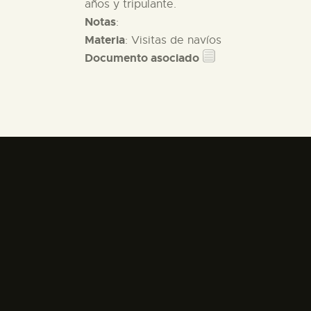
años y tripulante.
Notas
:
Materia
: Visitas de navíos
Documento asociado