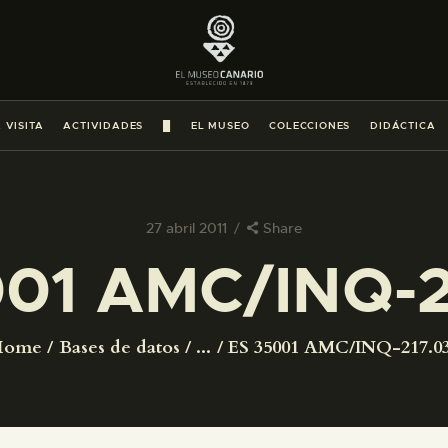
PREPARAR LA VISITA
ACTIVIDADES
 VISITA
ACTIVIDADES
█
EL MUSEO
COLECCIONES
DIDÁCTICA
█
EL MUSEO
27 abril 2011
Share
001 AMC/INQ-2
COLECCIONES
DIDÁCTICA
Home
Bases de datos
...
ES 35001 AMC/INQ-217.0
ESPAÑOL