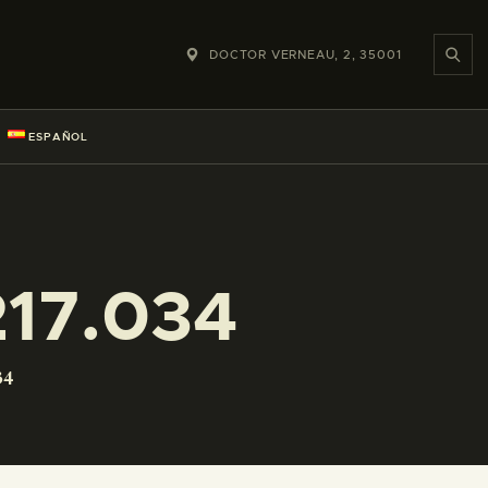
DOCTOR VERNEAU, 2, 35001
ESPAÑOL
17.034
34