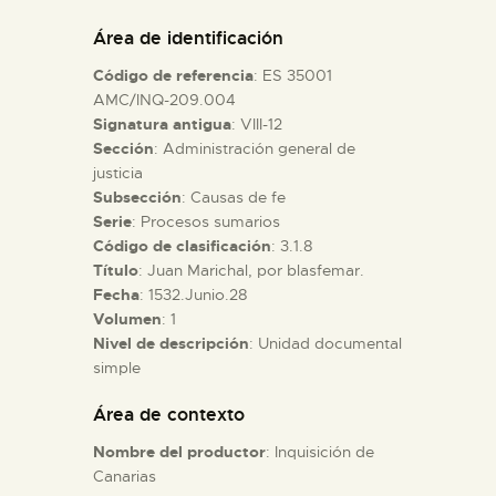
DIDÁCTICA
Área de identificación
Código de referencia
: ES 35001
ESPAÑOL
AMC/INQ-209.004
Signatura antigua
: VIII-12
Sección
: Administración general de
PREPARAR LA VISITA
justicia
Subsección
: Causas de fe
ACTIVIDADES
Serie
: Procesos sumarios
Código de clasificación
: 3.1.8
Título
: Juan Marichal, por blasfemar.
█
Fecha
: 1532.Junio.28
Volumen
: 1
Nivel de descripción
: Unidad documental
EL MUSEO
simple
Área de contexto
COLECCIONES
Nombre del productor
: Inquisición de
Canarias
DIDÁCTICA