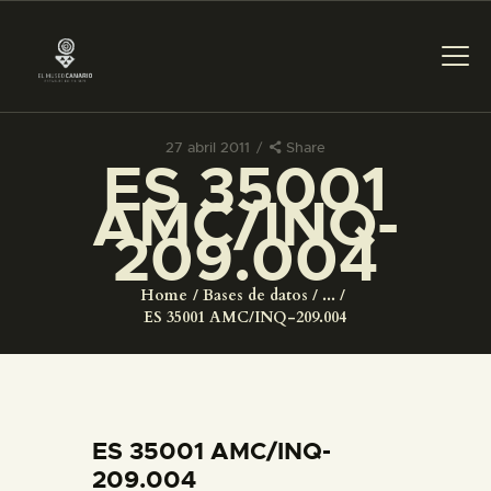
27 abril 2011
Share
ES 35001
PREPARAR LA VISITA
AMC/INQ-
209.004
ACTIVIDADES
Home
Bases de datos
...
█
ES 35001 AMC/INQ-209.004
EL MUSEO
COLECCIONES
ES 35001 AMC/INQ-
209.004