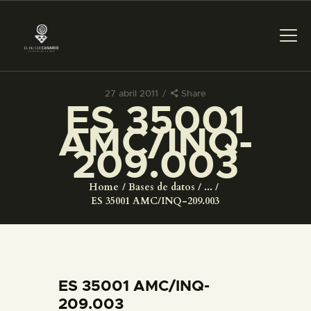
27 abril 2011
Share
ES 35001
PREPARAR LA VISITA
AMC/INQ-
209.003
ACTIVIDADES
Home
Bases de datos
...
█
ES 35001 AMC/INQ-209.003
EL MUSEO
COLECCIONES
ES 35001 AMC/INQ-
209.003