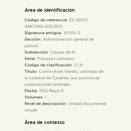
DIDÁCTICA
Área de identificación
Código de referencia
: ES 35001
ESPAÑOL
AMC/INQ-209.003
Signatura antigua
: XXXIV-3
Sección
: Administración general de
PREPARAR LA VISITA
justicia
Subsección
: Causas de fe
ACTIVIDADES
Serie
: Procesos sumarios
Código de clasificación
: 3.1.8
Título
: Contra Arias Varela, canónigo de
█
la catedral de Canarias, por pronunciar
proposiciones erróneas.
Fecha
: 1532.Mayo.9
EL MUSEO
Volumen
: 1
Nivel de descripción
: Unidad documental
simple
COLECCIONES
Área de contexto
DIDÁCTICA