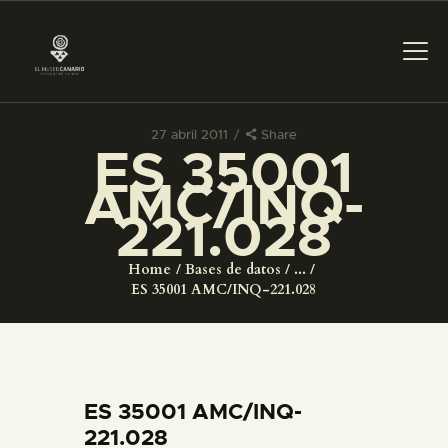
27 abril 2011
Share
ES 35001
PREPARAR LA VISITA
AMC/INQ-
221.028
ACTIVIDADES
Home
Bases de datos
...
█
ES 35001 AMC/INQ-221.028
EL MUSEO
COLECCIONES
ES 35001 AMC/INQ-
221.028