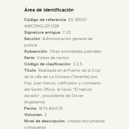
DIDÁCTICA
Área de identificación
Código de referencia
: ES 35001
ESPAÑOL
AMC/INQ-221.028
Signatura antigua
: 7-22
Sección
: Administración general de
PREPARAR LA VISITA
justicia
Subsección
: Otras actividades judiciales
ACTIVIDADES
Serie
: Visitas de navíos
Código de clasificación
: 3.2.5
Título
: Realizada en el Puerto de la Cruz
█
de la villa de La Orotava (Tenerife) por
fray Juan García, calificador y comisario
del Santo Oficio, al navío "El halcón
EL MUSEO
dorado", procedente de Dover
(Inglaterra).
Fecha
: 1674.Abril.15
COLECCIONES
Volumen
: 2
Nivel de descripción
: Unidad documental
DIDÁCTICA
compuesta