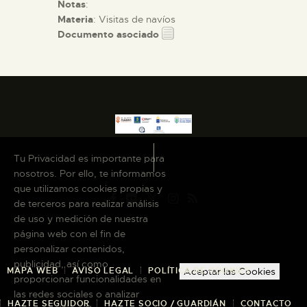
Notas
:
Materia
: Visitas de navíos
Documento asociado
Tu Privacidad es importante para
nosotros. Por ello, te informamos
que utilizamos cookies propias y
de terceros para realizar análisis
de uso y medición de nuestra
página web con el fin de
personalizar contenidos,
publicidad, así como
MAPA WEB
AVISO LEGAL
POLÍTICA DE COOKIES
Aceptar las Cookies
proporcionar funcionalidades en
las redes sociales o analizar
HAZTE SEGUIDOR
HAZTE SOCIO / GUARDIÁN
CONTACTO