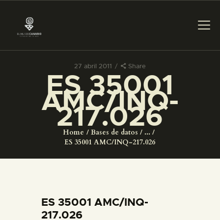
27 abril 2011
Share
ES 35001
PREPARAR LA VISITA
AMC/INQ-
217.026
ACTIVIDADES
Home
Bases de datos
...
█
ES 35001 AMC/INQ-217.026
EL MUSEO
COLECCIONES
ES 35001 AMC/INQ-
217.026