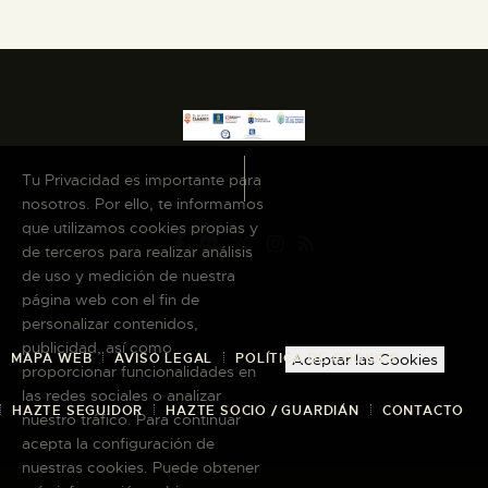
Tu Privacidad es importante para
nosotros. Por ello, te informamos
que utilizamos cookies propias y
de terceros para realizar análisis
de uso y medición de nuestra
página web con el fin de
personalizar contenidos,
publicidad, así como
MAPA WEB
AVISO LEGAL
POLÍTICA DE COOKIES
Aceptar las Cookies
proporcionar funcionalidades en
las redes sociales o analizar
HAZTE SEGUIDOR
HAZTE SOCIO / GUARDIÁN
CONTACTO
nuestro tráfico. Para continuar
acepta la configuración de
nuestras cookies. Puede obtener