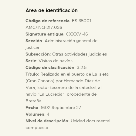
DIDÁCTICA
Área de identificación
Código de referencia
: ES 35001
ESPAÑOL
AMC/INQ-217.026
Signatura antigua
: CXXXVI-16
Sección
: Administración general de
PREPARAR LA VISITA
justicia
Subsección
: Otras actividades judiciales
ACTIVIDADES
Serie
: Visitas de navíos
Código de clasificación
: 3.2.5
Título
: Realizada en el puerto de La Isleta
█
(Gran Canaria) por Hernando Díaz de
Vera, lector tesorero de la catedral, al
navío "La Lucrecia", procedente de
EL MUSEO
Bretaña.
Fecha
: 1602.Septiembre.27
Volumen
: 4
COLECCIONES
Nivel de descripción
: Unidad documental
compuesta
DIDÁCTICA