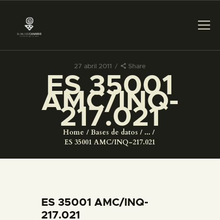
27 abril 2011
Share
ES 35001
PREPARAR LA VISITA
AMC/INQ-
217.021
ACTIVIDADES
Home
Bases de datos
...
█
ES 35001 AMC/INQ-217.021
EL MUSEO
COLECCIONES
ES 35001 AMC/INQ-
217.021