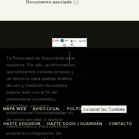
Documento asociado
Tu Privacidad es importante para
nosotros. Por ello, te informamos
que utilizamos cookies propias y
de terceros para realizar análisis
de uso y medición de nuestra
página web con el fin de
personalizar contenidos,
publicidad, así como
MAPA WEB
AVISO LEGAL
POLÍTICA DE COOKIES
Aceptar las Cookies
proporcionar funcionalidades en
las redes sociales o analizar
HAZTE SEGUIDOR
HAZTE SOCIO / GUARDIÁN
CONTACTO
nuestro tráfico. Para continuar
acepta la configuración de