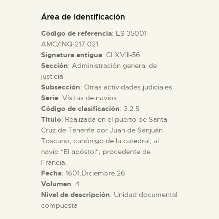
DIDÁCTICA
Área de identificación
Código de referencia
: ES 35001
ESPAÑOL
AMC/INQ-217.021
Signatura antigua
: CLXVIII-56
Sección
: Administración general de
PREPARAR LA VISITA
justicia
Subsección
: Otras actividades judiciales
ACTIVIDADES
Serie
: Visitas de navíos
Código de clasificación
: 3.2.5
Título
: Realizada en el puerto de Santa
█
Cruz de Tenerife por Juan de Sanjuán
Toscano, canónigo de la catedral, al
navío "El apóstol", procedente de
EL MUSEO
Francia.
Fecha
: 1601.Diciembre.26
Volumen
: 4
COLECCIONES
Nivel de descripción
: Unidad documental
compuesta
DIDÁCTICA