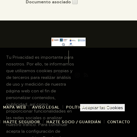
Documento asociado
Tu Privacidad es importante para
nosotros. Por ello, te informamos
que utilizamos cookies propias y
de terceros para realizar análisis
de uso y medición de nuestra
página web con el fin de
personalizar contenidos,
publicidad, así como
MAPA WEB
AVISO LEGAL
POLÍTICA DE COOKIES
Aceptar las Cookies
proporcionar funcionalidades en
las redes sociales o analizar
HAZTE SEGUIDOR
HAZTE SOCIO / GUARDIÁN
CONTACTO
nuestro tráfico. Para continuar
acepta la configuración de