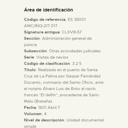
DIDÁCTICA
Área de identificación
Código de referencia
: ES 35001
ESPAÑOL
AMC/INQ-217.017
Signatura antigua
: CLXVIII-57
Sección
: Administración general de
PREPARAR LA VISITA
justicia
Subsección
: Otras actividades judiciales
ACTIVIDADES
Serie
: Visitas de navíos
Código de clasificación
: 3.2.5
Título
: Realizada en el puerto de Santa
█
Cruz de La Palma por Gaspar Fernández
Docanto, comisario del Santo Oficio, ante
el notario Álvaro Luis de Brito al navío
EL MUSEO
francés "El delfín", procedente de Saint-
Malo (Bretaña).
Fecha
: 1601.Abril.7
COLECCIONES
Volumen
: 4
Nivel de descripción
: Unidad documental
DIDÁCTICA
simple