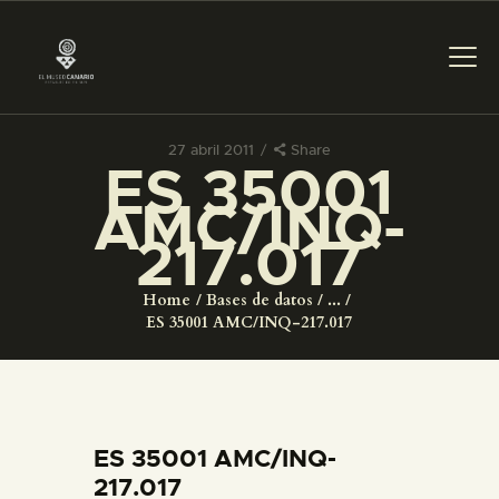
27 abril 2011
Share
ES 35001
PREPARAR LA VISITA
AMC/INQ-
217.017
ACTIVIDADES
Home
Bases de datos
...
█
ES 35001 AMC/INQ-217.017
EL MUSEO
COLECCIONES
ES 35001 AMC/INQ-
217.017