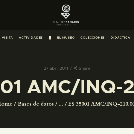
PREPARAR LA VISITA
ACTIVIDADES
 VISITA
ACTIVIDADES
█
EL MUSEO
COLECCIONES
DIDÁCTICA
█
EL MUSEO
27 abril 2011
Share
01 AMC/INQ-2
COLECCIONES
DIDÁCTICA
Home
Bases de datos
...
ES 35001 AMC/INQ-210.0
ESPAÑOL