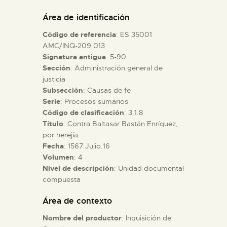
DIDÁCTICA
Área de identificación
Código de referencia
: ES 35001
ESPAÑOL
AMC/INQ-209.013
Signatura antigua
: 5-90
Sección
: Administración general de
PREPARAR LA VISITA
justicia
Subsección
: Causas de fe
ACTIVIDADES
Serie
: Procesos sumarios
Código de clasificación
: 3.1.8
Título
: Contra Baltasar Bastán Enríquez,
█
por herejía.
Fecha
: 1567.Julio.16
Volumen
: 4
EL MUSEO
Nivel de descripción
: Unidad documental
compuesta
COLECCIONES
Área de contexto
Nombre del productor
: Inquisición de
DIDÁCTICA