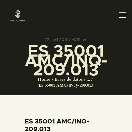
27 abril 2011
Share
ES 35001
PREPARAR LA VISITA
AMC/INQ-
209.013
ACTIVIDADES
Home
Bases de datos
...
█
ES 35001 AMC/INQ-209.013
EL MUSEO
COLECCIONES
ES 35001 AMC/INQ-
209.013