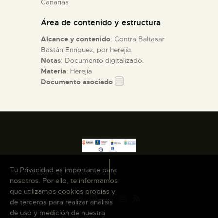
Canarias
Área de contenido y estructura
ESPAÑOL
Alcance y contenido
: Contra Baltasar
Bastán Enríquez, por herejía.
Notas
: Documento digitalizado.
Materia
: Herejía
Documento asociado
Tu Privacidad es importante para
nosotros. Por ello, te informamos
que utilizamos cookies propias y
de terceros para realizar análisis
de uso y medición de nuestra