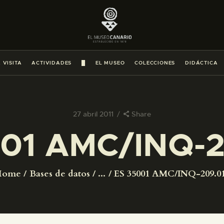
PREPARAR LA VISITA
ACTIVIDADES
 VISITA
ACTIVIDADES
█
EL MUSEO
COLECCIONES
DIDÁCTICA
█
EL MUSEO
27 abril 2011
Share
01 AMC/INQ-2
COLECCIONES
DIDÁCTICA
Home
Bases de datos
...
ES 35001 AMC/INQ-209.0
ESPAÑOL