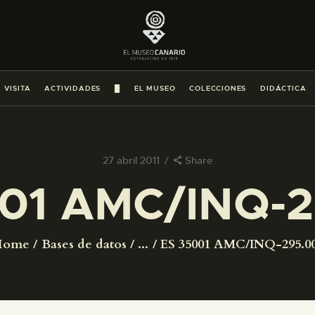
PREPARAR LA VISITA
ACTIVIDADES
 VISITA
ACTIVIDADES
█
EL MUSEO
COLECCIONES
DIDÁCTICA
█
EL MUSEO
27 abril 2011
Share
01 AMC/INQ-
COLECCIONES
DIDÁCTICA
Home
Bases de datos
...
ES 35001 AMC/INQ-295.0
ESPAÑOL