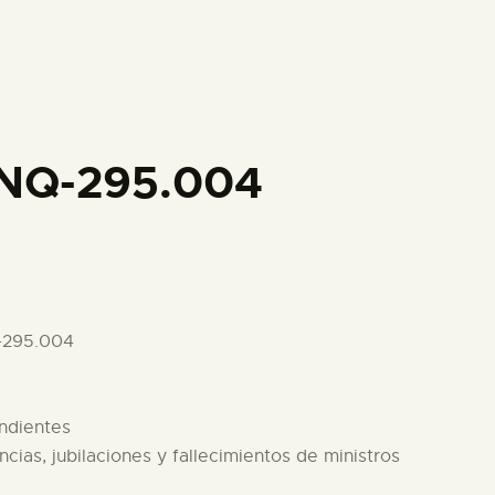
PREPARAR LA VISITA
ACTIVIDADES
█
INQ-295.004
EL MUSEO
COLECCIONES
-295.004
DIDÁCTICA
endientes
ESPAÑOL
ias, jubilaciones y fallecimientos de ministros