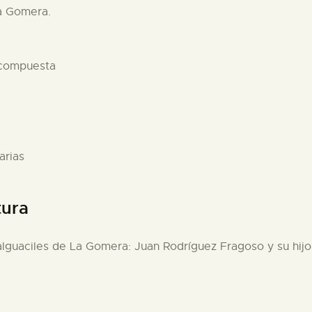
a Gomera.
 compuesta
arias
tura
lguaciles de La Gomera: Juan Rodríguez Fragoso y su hijo