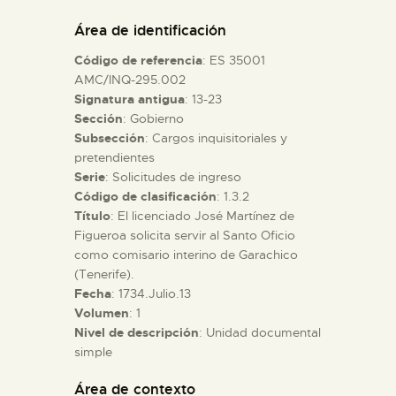
DIDÁCTICA
Área de identificación
Código de referencia
: ES 35001
ESPAÑOL
AMC/INQ-295.002
Signatura antigua
: 13-23
Sección
: Gobierno
PREPARAR LA VISITA
Subsección
: Cargos inquisitoriales y
pretendientes
ACTIVIDADES
Serie
: Solicitudes de ingreso
Código de clasificación
: 1.3.2
Título
: El licenciado José Martínez de
█
Figueroa solicita servir al Santo Oficio
como comisario interino de Garachico
(Tenerife).
EL MUSEO
Fecha
: 1734.Julio.13
Volumen
: 1
Nivel de descripción
: Unidad documental
COLECCIONES
simple
DIDÁCTICA
Área de contexto