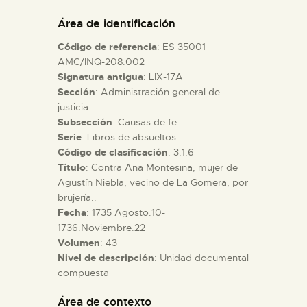
DIDÁCTICA
Área de identificación
Código de referencia
: ES 35001
ESPAÑOL
AMC/INQ-208.002
Signatura antigua
: LIX-17A
Sección
: Administración general de
PREPARAR LA VISITA
justicia
Subsección
: Causas de fe
ACTIVIDADES
Serie
: Libros de absueltos
Código de clasificación
: 3.1.6
Título
: Contra Ana Montesina, mujer de
█
Agustín Niebla, vecino de La Gomera, por
brujería..
Fecha
: 1735 Agosto.10-
EL MUSEO
1736.Noviembre.22
Volumen
: 43
Nivel de descripción
: Unidad documental
COLECCIONES
compuesta
DIDÁCTICA
Área de contexto