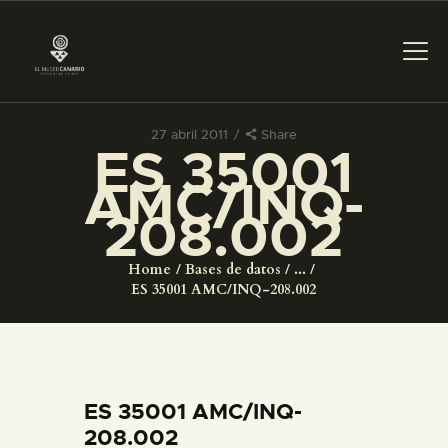
27 abril 2011
Share
ES 35001
PREPARAR LA VISITA
AMC/INQ-
208.002
ACTIVIDADES
Home
Bases de datos
...
█
ES 35001 AMC/INQ-208.002
EL MUSEO
COLECCIONES
ES 35001 AMC/INQ-
208.002