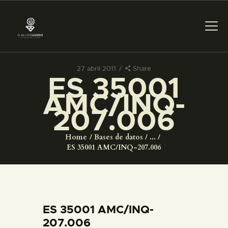
27 abril 2011
Share
ES 35001
PREPARAR LA VISITA
AMC/INQ-
207.006
ACTIVIDADES
Home
Bases de datos
...
█
ES 35001 AMC/INQ-207.006
EL MUSEO
COLECCIONES
ES 35001 AMC/INQ-
207.006