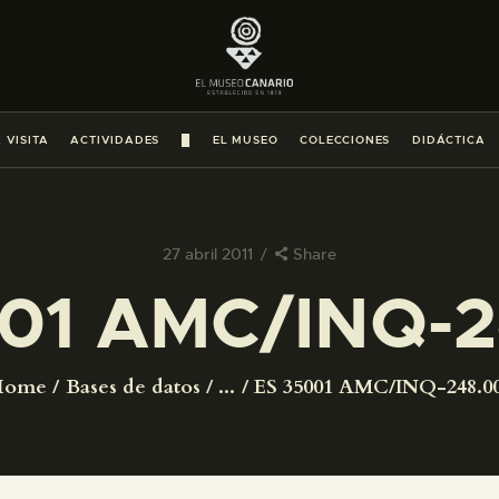
PREPARAR LA VISITA
ACTIVIDADES
 VISITA
ACTIVIDADES
█
EL MUSEO
COLECCIONES
DIDÁCTICA
█
EL MUSEO
27 abril 2011
Share
01 AMC/INQ-
COLECCIONES
DIDÁCTICA
Home
Bases de datos
...
ES 35001 AMC/INQ-248.0
ESPAÑOL