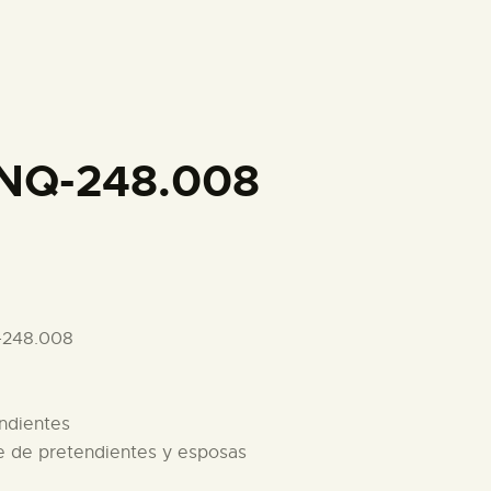
PREPARAR LA VISITA
ACTIVIDADES
█
INQ-248.008
EL MUSEO
COLECCIONES
-248.008
DIDÁCTICA
endientes
ESPAÑOL
re de pretendientes y esposas