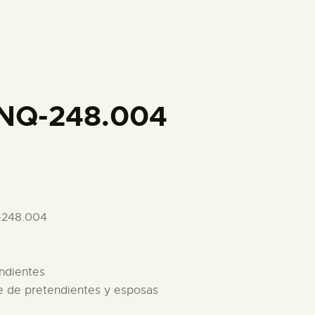
PREPARAR LA VISITA
ACTIVIDADES
█
INQ-248.004
EL MUSEO
COLECCIONES
-248.004
DIDÁCTICA
endientes
ESPAÑOL
re de pretendientes y esposas