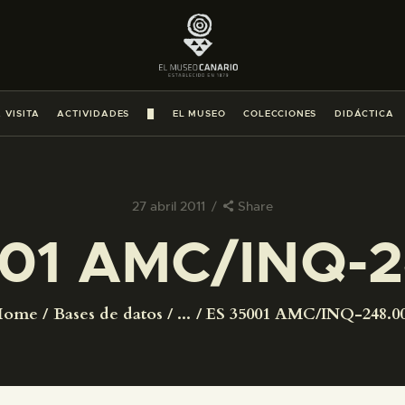
PREPARAR LA VISITA
ACTIVIDADES
 VISITA
ACTIVIDADES
█
EL MUSEO
COLECCIONES
DIDÁCTICA
█
EL MUSEO
27 abril 2011
Share
01 AMC/INQ-
COLECCIONES
DIDÁCTICA
Home
Bases de datos
...
ES 35001 AMC/INQ-248.0
ESPAÑOL