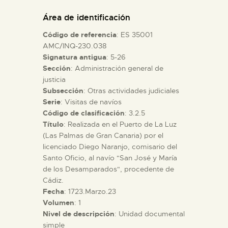
DIDÁCTICA
Área de identificación
Código de referencia
: ES 35001
ESPAÑOL
AMC/INQ-230.038
Signatura antigua
: 5-26
Sección
: Administración general de
PREPARAR LA VISITA
justicia
Subsección
: Otras actividades judiciales
ACTIVIDADES
Serie
: Visitas de navíos
Código de clasificación
: 3.2.5
Título
: Realizada en el Puerto de La Luz
█
(Las Palmas de Gran Canaria) por el
licenciado Diego Naranjo, comisario del
Santo Oficio, al navío "San José y María
EL MUSEO
de los Desamparados", procedente de
Cádiz.
Fecha
: 1723.Marzo.23
COLECCIONES
Volumen
: 1
Nivel de descripción
: Unidad documental
DIDÁCTICA
simple