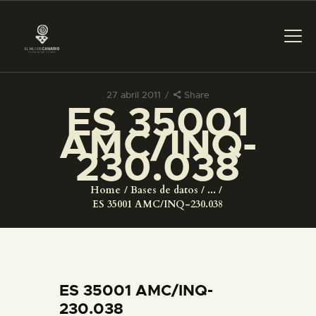
27 abril 2011
Share
ES 35001
PREPARAR LA VISITA
AMC/INQ-
230.038
ACTIVIDADES
Home
Bases de datos
...
█
ES 35001 AMC/INQ-230.038
EL MUSEO
COLECCIONES
ES 35001 AMC/INQ-
230.038