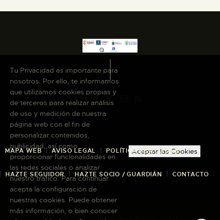
Tu Privacidad es importante para
nosotros. Por ello, te informamos
que utilizamos cookies propias y
de terceros para realizar análisis
de uso y medición de nuestra
página web con el fin de
personalizar contenidos,
publicidad, así como
MAPA WEB
AVISO LEGAL
POLÍTICA DE COOKIES
Aceptar las Cookies
proporcionar funcionalidades en
las redes sociales o analizar
HAZTE SEGUIDOR
HAZTE SOCIO / GUARDIÁN
CONTACTO
nuestro tráfico. Para continuar
acepta la configuración de
nuestras cookies. Puede obtener
más información, o bien conocer
Copyright © 2026 El Museo Canario · Todos