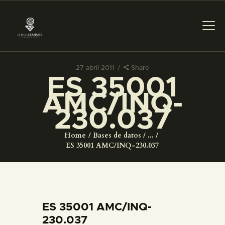
27 abril 2011
Share
ES 35001
PREPARAR LA VISITA
AMC/INQ-
230.037
ACTIVIDADES
Home
Bases de datos
...
█
ES 35001 AMC/INQ-230.037
EL MUSEO
COLECCIONES
ES 35001 AMC/INQ-
230.037