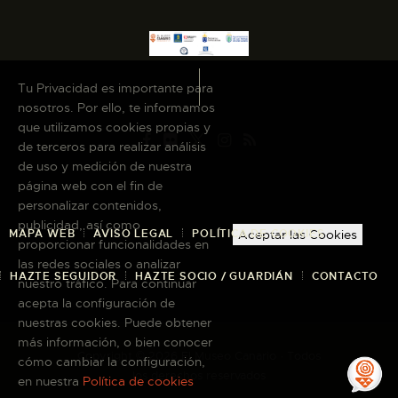
Tu Privacidad es importante para
nosotros. Por ello, te informamos
que utilizamos cookies propias y
de terceros para realizar análisis
de uso y medición de nuestra
página web con el fin de
personalizar contenidos,
publicidad, así como
MAPA WEB
AVISO LEGAL
POLÍTICA DE COOKIES
Aceptar las Cookies
proporcionar funcionalidades en
las redes sociales o analizar
HAZTE SEGUIDOR
HAZTE SOCIO / GUARDIÁN
CONTACTO
nuestro tráfico. Para continuar
acepta la configuración de
nuestras cookies. Puede obtener
más información, o bien conocer
Copyright © 2026 El Museo Canario · Todos
cómo cambiar la configuración,
los derechos reservados
en nuestra
Política de cookies