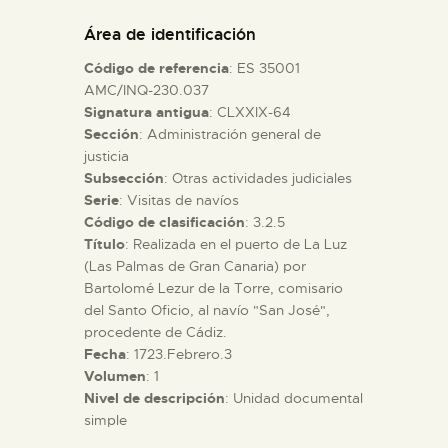
DIDÁCTICA
Área de identificación
Código de referencia
: ES 35001
ESPAÑOL
AMC/INQ-230.037
Signatura antigua
: CLXXIX-64
Sección
: Administración general de
PREPARAR LA VISITA
justicia
Subsección
: Otras actividades judiciales
ACTIVIDADES
Serie
: Visitas de navíos
Código de clasificación
: 3.2.5
Título
: Realizada en el puerto de La Luz
█
(Las Palmas de Gran Canaria) por
Bartolomé Lezur de la Torre, comisario
del Santo Oficio, al navío "San José",
EL MUSEO
procedente de Cádiz.
Fecha
: 1723.Febrero.3
Volumen
: 1
COLECCIONES
Nivel de descripción
: Unidad documental
simple
DIDÁCTICA