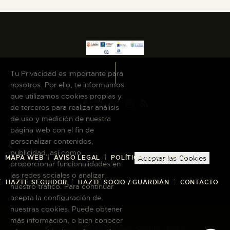
Tu Privacidad es importante para
nosotros. Por ello, te informamos
que utilizamos cookies propias y
de terceros para realizar análisis
de uso y medición de nuestra
página web con el fin de
personalizar contenidos,
publicidad, así como
MAPA WEB
AVISO LEGAL
POLÍTICA DE COOKIES
Aceptar las Cookies
proporcionar funcionalidades en
las redes sociales o analizar
HAZTE SEGUIDOR
HAZTE SOCIO / GUARDIÁN
CONTACTO
nuestro tráfico. Para continuar
acepta la configuración de
nuestras cookies. Puede obtener
más información, o bien conocer
Copyright © 2026 El Museo Canario · Todos