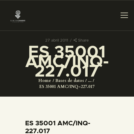
27 abril 2011
Share
ES 35001
PREPARAR LA VISITA
AMC/INQ-
227.017
ACTIVIDADES
Home
Bases de datos
...
█
ES 35001 AMC/INQ-227.017
EL MUSEO
COLECCIONES
ES 35001 AMC/INQ-
227.017