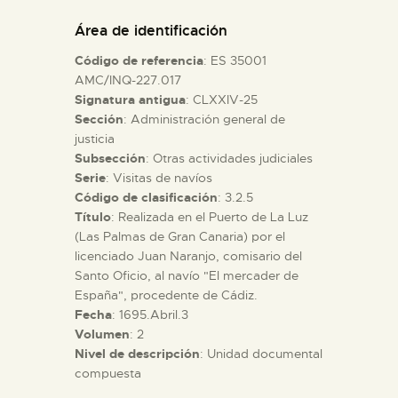
DIDÁCTICA
Área de identificación
Código de referencia
: ES 35001
ESPAÑOL
AMC/INQ-227.017
Signatura antigua
: CLXXIV-25
Sección
: Administración general de
PREPARAR LA VISITA
justicia
Subsección
: Otras actividades judiciales
ACTIVIDADES
Serie
: Visitas de navíos
Código de clasificación
: 3.2.5
Título
: Realizada en el Puerto de La Luz
█
(Las Palmas de Gran Canaria) por el
licenciado Juan Naranjo, comisario del
Santo Oficio, al navío "El mercader de
EL MUSEO
España", procedente de Cádiz.
Fecha
: 1695.Abril.3
Volumen
: 2
COLECCIONES
Nivel de descripción
: Unidad documental
compuesta
DIDÁCTICA