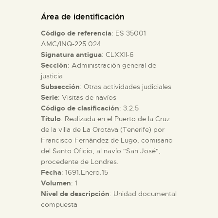
DIDÁCTICA
Área de identificación
Código de referencia
: ES 35001
ESPAÑOL
AMC/INQ-225.024
Signatura antigua
: CLXXII-6
Sección
: Administración general de
PREPARAR LA VISITA
justicia
Subsección
: Otras actividades judiciales
ACTIVIDADES
Serie
: Visitas de navíos
Código de clasificación
: 3.2.5
Título
: Realizada en el Puerto de la Cruz
█
de la villa de La Orotava (Tenerife) por
Francisco Fernández de Lugo, comisario
del Santo Oficio, al navío "San José",
EL MUSEO
procedente de Londres.
Fecha
: 1691.Enero.15
Volumen
: 1
COLECCIONES
Nivel de descripción
: Unidad documental
compuesta
DIDÁCTICA