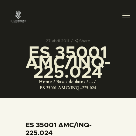
27 abril 2011
Share
ES 35001
PREPARAR LA VISITA
AMC/INQ-
225.024
ACTIVIDADES
Home
Bases de datos
...
█
ES 35001 AMC/INQ-225.024
EL MUSEO
COLECCIONES
ES 35001 AMC/INQ-
225.024