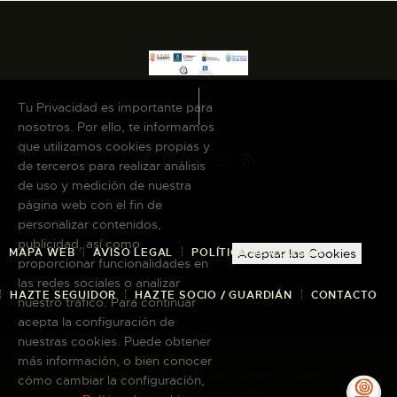
Tu Privacidad es importante para
nosotros. Por ello, te informamos
que utilizamos cookies propias y
de terceros para realizar análisis
de uso y medición de nuestra
página web con el fin de
personalizar contenidos,
publicidad, así como
MAPA WEB
AVISO LEGAL
POLÍTICA DE COOKIES
Aceptar las Cookies
proporcionar funcionalidades en
las redes sociales o analizar
HAZTE SEGUIDOR
HAZTE SOCIO / GUARDIÁN
CONTACTO
nuestro tráfico. Para continuar
acepta la configuración de
nuestras cookies. Puede obtener
más información, o bien conocer
Copyright © 2026 El Museo Canario · Todos
cómo cambiar la configuración,
los derechos reservados