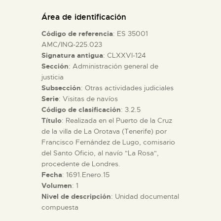
DIDÁCTICA
Área de identificación
Código de referencia
: ES 35001
ESPAÑOL
AMC/INQ-225.023
Signatura antigua
: CLXXVI-124
Sección
: Administración general de
PREPARAR LA VISITA
justicia
Subsección
: Otras actividades judiciales
ACTIVIDADES
Serie
: Visitas de navíos
Código de clasificación
: 3.2.5
Título
: Realizada en el Puerto de la Cruz
█
de la villa de La Orotava (Tenerife) por
Francisco Fernández de Lugo, comisario
del Santo Oficio, al navío "La Rosa",
EL MUSEO
procedente de Londres.
Fecha
: 1691.Enero.15
Volumen
: 1
COLECCIONES
Nivel de descripción
: Unidad documental
compuesta
DIDÁCTICA