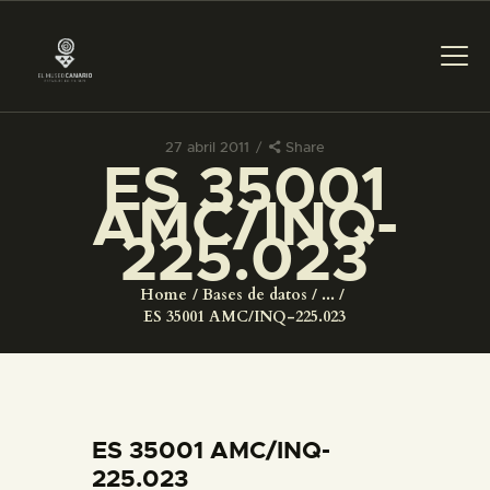
27 abril 2011
Share
ES 35001
PREPARAR LA VISITA
AMC/INQ-
225.023
ACTIVIDADES
Home
Bases de datos
...
█
ES 35001 AMC/INQ-225.023
EL MUSEO
COLECCIONES
ES 35001 AMC/INQ-
225.023