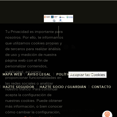
Tu Privacidad es importante para
nosotros. Por ello, te informamos
que utilizamos cookies propias y
de terceros para realizar análisis
de uso y medición de nuestra
página web con el fin de
personalizar contenidos,
publicidad, así como
MAPA WEB
AVISO LEGAL
POLÍTICA DE COOKIES
Aceptar las Cookies
proporcionar funcionalidades en
las redes sociales o analizar
HAZTE SEGUIDOR
HAZTE SOCIO / GUARDIÁN
CONTACTO
nuestro tráfico. Para continuar
acepta la configuración de
nuestras cookies. Puede obtener
más información, o bien conocer
Copyright © 2026 El Museo Canario · Todos
cómo cambiar la configuración,
los derechos reservados