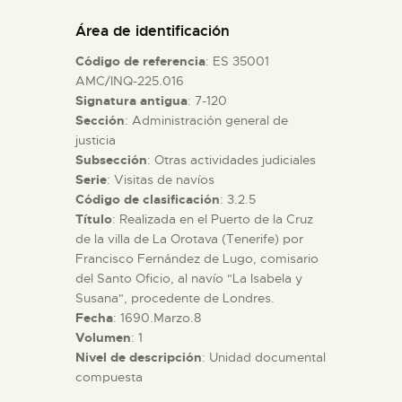
DIDÁCTICA
Área de identificación
Código de referencia
: ES 35001
ESPAÑOL
AMC/INQ-225.016
Signatura antigua
: 7-120
Sección
: Administración general de
PREPARAR LA VISITA
justicia
Subsección
: Otras actividades judiciales
ACTIVIDADES
Serie
: Visitas de navíos
Código de clasificación
: 3.2.5
Título
: Realizada en el Puerto de la Cruz
█
de la villa de La Orotava (Tenerife) por
Francisco Fernández de Lugo, comisario
del Santo Oficio, al navío "La Isabela y
EL MUSEO
Susana", procedente de Londres.
Fecha
: 1690.Marzo.8
Volumen
: 1
COLECCIONES
Nivel de descripción
: Unidad documental
compuesta
DIDÁCTICA