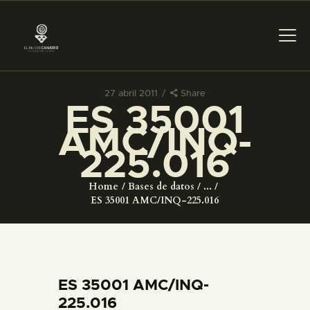
27 abril 2011
Share
ES 35001
PREPARAR LA VISITA
AMC/INQ-
225.016
ACTIVIDADES
Home
Bases de datos
...
█
ES 35001 AMC/INQ-225.016
EL MUSEO
COLECCIONES
ES 35001 AMC/INQ-
225.016