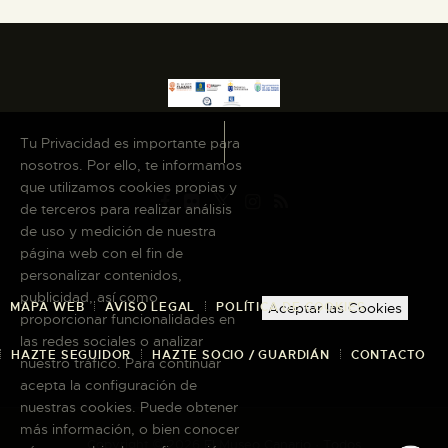
Tu Privacidad es importante para
nosotros. Por ello, te informamos
que utilizamos cookies propias y
de terceros para realizar análisis
de uso y medición de nuestra
página web con el fin de
personalizar contenidos,
publicidad, así como
MAPA WEB
AVISO LEGAL
POLÍTICA DE COOKIES
Aceptar las Cookies
proporcionar funcionalidades en
las redes sociales o analizar
HAZTE SEGUIDOR
HAZTE SOCIO / GUARDIÁN
CONTACTO
nuestro tráfico. Para continuar
acepta la configuración de
nuestras cookies. Puede obtener
más información, o bien conocer
Copyright © 2026 El Museo Canario · Todos