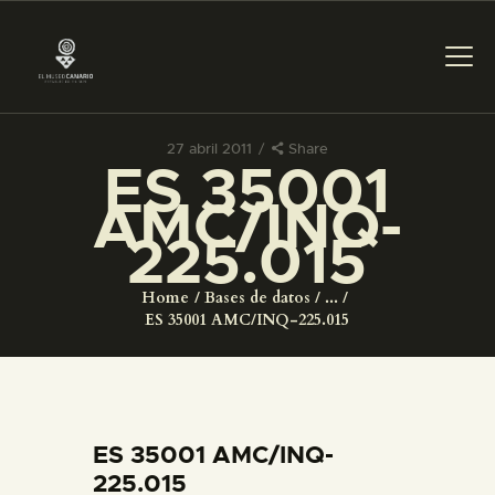
27 abril 2011
Share
ES 35001
PREPARAR LA VISITA
AMC/INQ-
225.015
ACTIVIDADES
Home
Bases de datos
...
█
ES 35001 AMC/INQ-225.015
EL MUSEO
COLECCIONES
ES 35001 AMC/INQ-
225.015