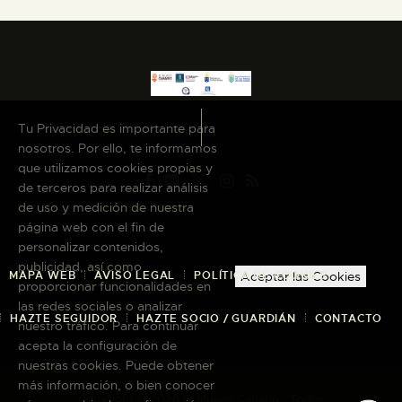
Tu Privacidad es importante para
nosotros. Por ello, te informamos
que utilizamos cookies propias y
de terceros para realizar análisis
de uso y medición de nuestra
página web con el fin de
personalizar contenidos,
publicidad, así como
MAPA WEB
AVISO LEGAL
POLÍTICA DE COOKIES
Aceptar las Cookies
proporcionar funcionalidades en
las redes sociales o analizar
HAZTE SEGUIDOR
HAZTE SOCIO / GUARDIÁN
CONTACTO
nuestro tráfico. Para continuar
acepta la configuración de
nuestras cookies. Puede obtener
más información, o bien conocer
Copyright © 2026 El Museo Canario · Todos