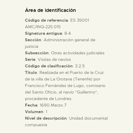
DIDÁCTICA
Área de identificación
Código de referencia
: ES 35001
ESPAÑOL
AMC/INQ-225.015
Signatura antigua
: 8-4
Sección
: Administración general de
PREPARAR LA VISITA
justicia
Subsección
: Otras actividades judiciales
ACTIVIDADES
Serie
: Visitas de navíos
Código de clasificación
: 3.2.5
Título
: Realizada en el Puerto de la Cruz
█
de la villa de La Orotava (Tenerife) por
Francisco Fernández de Lugo, comisario
del Santo Oficio, al navío "Guillermo",
EL MUSEO
procedente de Londres.
Fecha
: 1690.Marzo.7
Volumen
: 1
COLECCIONES
Nivel de descripción
: Unidad documental
compuesta
DIDÁCTICA