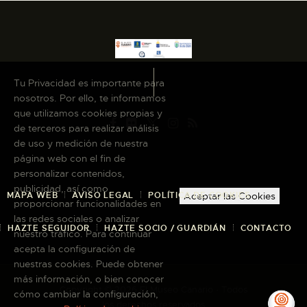
Tu Privacidad es importante para
nosotros. Por ello, te informamos
que utilizamos cookies propias y
de terceros para realizar análisis
de uso y medición de nuestra
página web con el fin de
personalizar contenidos,
publicidad, así como
MAPA WEB
AVISO LEGAL
POLÍTICA DE COOKIES
Aceptar las Cookies
proporcionar funcionalidades en
las redes sociales o analizar
HAZTE SEGUIDOR
HAZTE SOCIO / GUARDIÁN
CONTACTO
nuestro tráfico. Para continuar
acepta la configuración de
nuestras cookies. Puede obtener
más información, o bien conocer
Copyright © 2026 El Museo Canario · Todos
cómo cambiar la configuración,
los derechos reservados