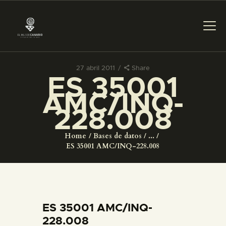
27 abril 2011
Share
ES 35001
PREPARAR LA VISITA
AMC/INQ-
228.008
ACTIVIDADES
Home
Bases de datos
...
█
ES 35001 AMC/INQ-228.008
EL MUSEO
COLECCIONES
ES 35001 AMC/INQ-
228.008