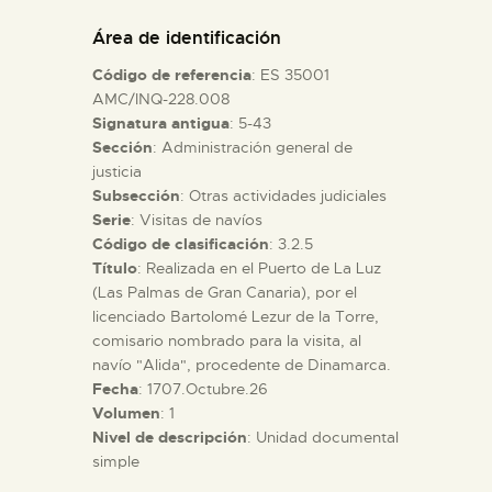
DIDÁCTICA
Área de identificación
Código de referencia
: ES 35001
ESPAÑOL
AMC/INQ-228.008
Signatura antigua
: 5-43
Sección
: Administración general de
PREPARAR LA VISITA
justicia
Subsección
: Otras actividades judiciales
ACTIVIDADES
Serie
: Visitas de navíos
Código de clasificación
: 3.2.5
Título
: Realizada en el Puerto de La Luz
█
(Las Palmas de Gran Canaria), por el
licenciado Bartolomé Lezur de la Torre,
comisario nombrado para la visita, al
EL MUSEO
navío "Alida", procedente de Dinamarca.
Fecha
: 1707.Octubre.26
Volumen
: 1
COLECCIONES
Nivel de descripción
: Unidad documental
simple
DIDÁCTICA