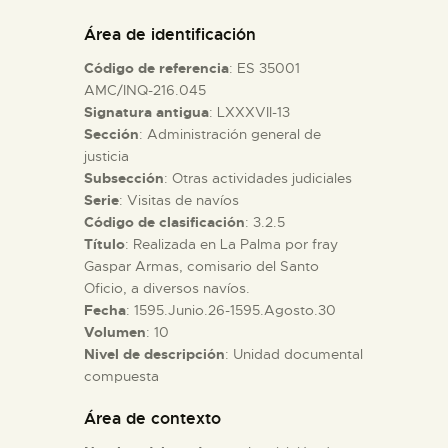
DIDÁCTICA
Área de identificación
Código de referencia
: ES 35001
ESPAÑOL
AMC/INQ-216.045
Signatura antigua
: LXXXVII-13
Sección
: Administración general de
PREPARAR LA VISITA
justicia
Subsección
: Otras actividades judiciales
ACTIVIDADES
Serie
: Visitas de navíos
Código de clasificación
: 3.2.5
Título
: Realizada en La Palma por fray
█
Gaspar Armas, comisario del Santo
Oficio, a diversos navíos.
Fecha
: 1595.Junio.26-1595.Agosto.30
EL MUSEO
Volumen
: 10
Nivel de descripción
: Unidad documental
compuesta
COLECCIONES
Área de contexto
DIDÁCTICA