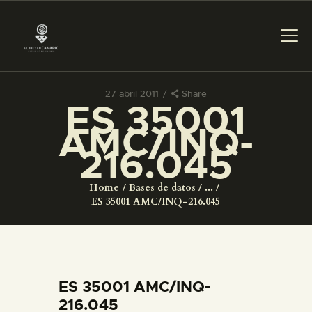
27 abril 2011
Share
ES 35001
PREPARAR LA VISITA
AMC/INQ-
216.045
ACTIVIDADES
Home
Bases de datos
...
█
ES 35001 AMC/INQ-216.045
EL MUSEO
COLECCIONES
ES 35001 AMC/INQ-
216.045