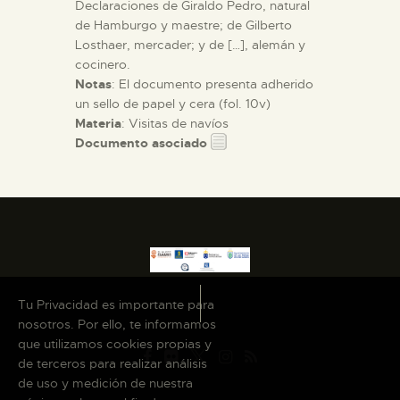
Declaraciones de Giraldo Pedro, natural
de Hamburgo y maestre; de Gilberto
Losthaer, mercader; y de […], alemán y
cocinero.
Notas
: El documento presenta adherido
un sello de papel y cera (fol. 10v)
Materia
: Visitas de navíos
Documento asociado
Tu Privacidad es importante para
nosotros. Por ello, te informamos
que utilizamos cookies propias y
de terceros para realizar análisis
de uso y medición de nuestra