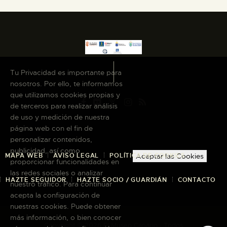
Tu Privacidad es importante para
nosotros. Por ello, te informamos
que utilizamos cookies propias y
de terceros para realizar análisis
de uso y medición de nuestra
página web con el fin de
personalizar contenidos,
publicidad, así como
MAPA WEB
AVISO LEGAL
POLÍTICA DE COOKIES
Aceptar las Cookies
proporcionar funcionalidades en
las redes sociales o analizar
HAZTE SEGUIDOR
HAZTE SOCIO / GUARDIÁN
CONTACTO
nuestro tráfico. Para continuar
acepta la configuración de
nuestras cookies. Puede obtener
más información, o bien conocer
Copyright © 2026 El Museo Canario · Todos