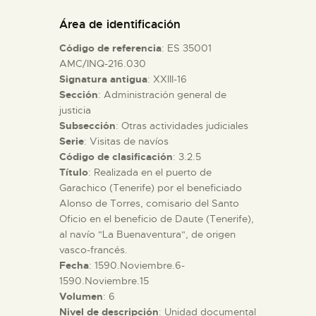
DIDÁCTICA
Área de identificación
Código de referencia
: ES 35001
ESPAÑOL
AMC/INQ-216.030
Signatura antigua
: XXIII-16
Sección
: Administración general de
PREPARAR LA VISITA
justicia
Subsección
: Otras actividades judiciales
ACTIVIDADES
Serie
: Visitas de navíos
Código de clasificación
: 3.2.5
Título
: Realizada en el puerto de
█
Garachico (Tenerife) por el beneficiado
Alonso de Torres, comisario del Santo
Oficio en el beneficio de Daute (Tenerife),
EL MUSEO
al navío "La Buenaventura", de origen
vasco-francés.
Fecha
: 1590.Noviembre.6-
COLECCIONES
1590.Noviembre.15
Volumen
: 6
DIDÁCTICA
Nivel de descripción
: Unidad documental