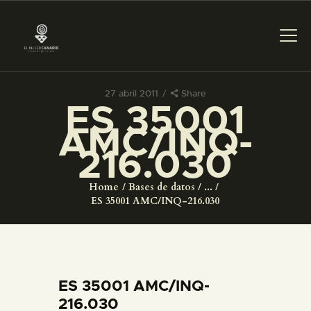
27 abril 2011
Share
ES 35001
PREPARAR LA VISITA
AMC/INQ-
216.030
ACTIVIDADES
Home
Bases de datos
...
█
ES 35001 AMC/INQ-216.030
EL MUSEO
COLECCIONES
ES 35001 AMC/INQ-
216.030