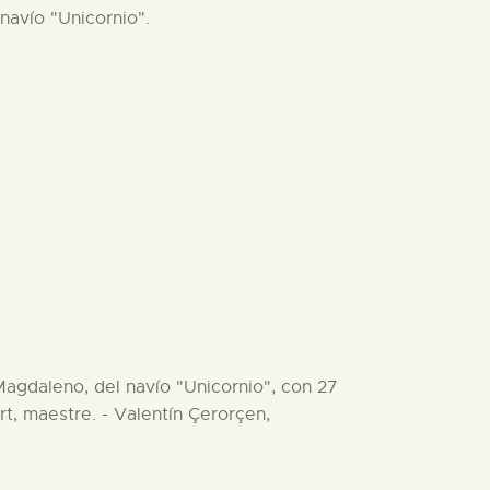
 navío "Unicornio".
 Magdaleno, del navío "Unicornio", con 27
, maestre. - Valentín Çerorçen,