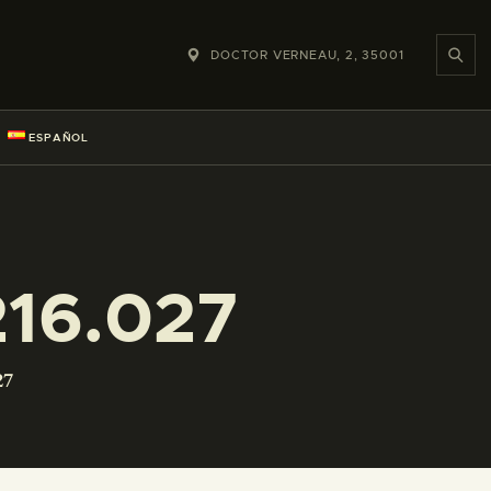
DOCTOR VERNEAU, 2, 35001
ESPAÑOL
16.027
27