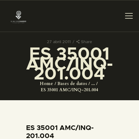
27 abril 2011
Share
ES 35001
PREPARAR LA VISITA
AMC/INQ-
201.004
ACTIVIDADES
Home
Bases de datos
...
█
ES 35001 AMC/INQ-201.004
EL MUSEO
COLECCIONES
ES 35001 AMC/INQ-
201.004