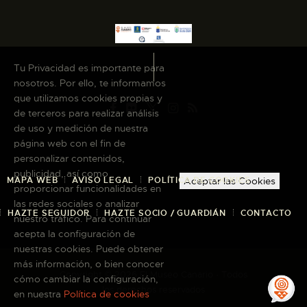
Tu Privacidad es importante para
nosotros. Por ello, te informamos
que utilizamos cookies propias y
de terceros para realizar análisis
de uso y medición de nuestra
página web con el fin de
personalizar contenidos,
publicidad, así como
MAPA WEB
AVISO LEGAL
POLÍTICA DE COOKIES
Aceptar las Cookies
proporcionar funcionalidades en
las redes sociales o analizar
HAZTE SEGUIDOR
HAZTE SOCIO / GUARDIÁN
CONTACTO
nuestro tráfico. Para continuar
acepta la configuración de
nuestras cookies. Puede obtener
más información, o bien conocer
Copyright © 2026 El Museo Canario · Todos
cómo cambiar la configuración,
los derechos reservados
en nuestra
Política de cookies