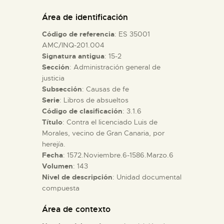
DIDÁCTICA
Área de identificación
Código de referencia
: ES 35001
ESPAÑOL
AMC/INQ-201.004
Signatura antigua
: 15-2
Sección
: Administración general de
PREPARAR LA VISITA
justicia
Subsección
: Causas de fe
ACTIVIDADES
Serie
: Libros de absueltos
Código de clasificación
: 3.1.6
Título
: Contra el licenciado Luis de
█
Morales, vecino de Gran Canaria, por
herejía.
Fecha
: 1572.Noviembre.6-1586.Marzo.6
EL MUSEO
Volumen
: 143
Nivel de descripción
: Unidad documental
compuesta
COLECCIONES
Área de contexto
DIDÁCTICA