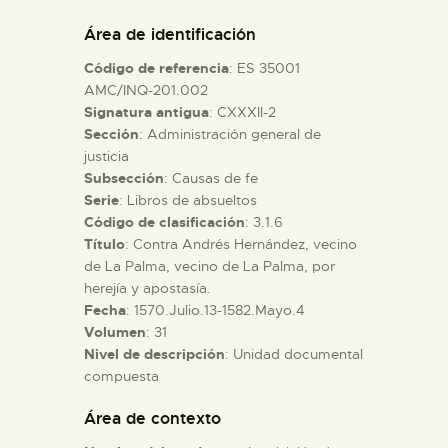
DIDÁCTICA
Área de identificación
Código de referencia
: ES 35001
ESPAÑOL
AMC/INQ-201.002
Signatura antigua
: CXXXII-2
Sección
: Administración general de
PREPARAR LA VISITA
justicia
Subsección
: Causas de fe
ACTIVIDADES
Serie
: Libros de absueltos
Código de clasificación
: 3.1.6
Título
: Contra Andrés Hernández, vecino
█
de La Palma, vecino de La Palma, por
herejía y apostasía.
Fecha
: 1570.Julio.13-1582.Mayo.4
EL MUSEO
Volumen
: 31
Nivel de descripción
: Unidad documental
compuesta
COLECCIONES
Área de contexto
DIDÁCTICA