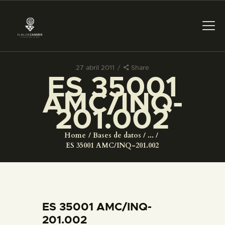
27 abril 2011
Share
ES 35001
PREPARAR LA VISITA
AMC/INQ-
201.002
ACTIVIDADES
Home
Bases de datos
...
█
ES 35001 AMC/INQ-201.002
EL MUSEO
COLECCIONES
ES 35001 AMC/INQ-
201.002