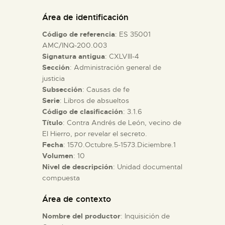
DIDÁCTICA
Área de identificación
Código de referencia
: ES 35001
ESPAÑOL
AMC/INQ-200.003
Signatura antigua
: CXLVIII-4
Sección
: Administración general de
PREPARAR LA VISITA
justicia
Subsección
: Causas de fe
ACTIVIDADES
Serie
: Libros de absueltos
Código de clasificación
: 3.1.6
Título
: Contra Andrés de León, vecino de
█
El Hierro, por revelar el secreto.
Fecha
: 1570.Octubre.5-1573.Diciembre.1
Volumen
: 10
EL MUSEO
Nivel de descripción
: Unidad documental
compuesta
COLECCIONES
Área de contexto
Nombre del productor
: Inquisición de
DIDÁCTICA