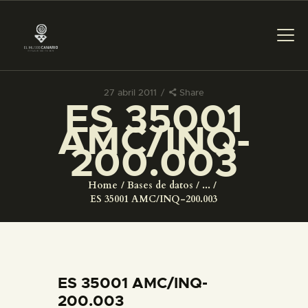
27 abril 2011
Share
ES 35001
PREPARAR LA VISITA
AMC/INQ-
200.003
ACTIVIDADES
Home
Bases de datos
...
█
ES 35001 AMC/INQ-200.003
EL MUSEO
COLECCIONES
ES 35001 AMC/INQ-
200.003