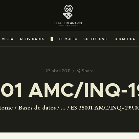
PREPARAR LA VISITA
ACTIVIDADES
 VISITA
ACTIVIDADES
█
EL MUSEO
COLECCIONES
DIDÁCTICA
█
EL MUSEO
27 abril 2011
Share
001 AMC/INQ-1
COLECCIONES
DIDÁCTICA
Home
Bases de datos
...
ES 35001 AMC/INQ-199.0
ESPAÑOL